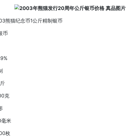
3熊猫纪念币1公斤精制银币
银币
9%
制
斤
0克
形
0毫米
0枚